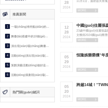
11月1日，溫碧霞火玫瑰巡回
28
2024
MORE


推薦新聞
中國(guó)佳麗張
1
一場(chǎng)有特點(diǎn)的演出活動(dòng)是怎么策劃出來(lái)的？
12
23歲中國(guó)佳麗張蕊榮
28
文獲得2024國(guó)際潛
2
舞臺(tái)搭建中的10個(gè)關(guān)鍵概念
2024
(guó)女性的魅力。
MORE

3
演出現(xiàn)場(chǎng)舞臺(tái)布景制作的5大工序
恒隆娛樂榮獲“年度TO
4
活動(dòng)演出現(xiàn)場(chǎng)的設(shè)計(jì)應(yīng)講究什么原則？
05
29
5
策劃演藝活動(dòng)做好這4方面工作就算是完美了
2024
MORE

6
活動(dòng)策劃現(xiàn)場(chǎng)最常見的擺臺(tái)形式
跨越14城！“TWIN
05

20
熱門關(guān)鍵詞
2024
MORE
