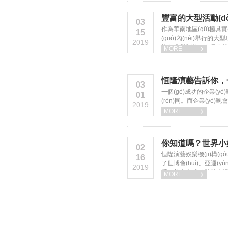
豐富的大型活動(dò
03
作為華南地區(qū)極具實(s
15
(guó)內(nèi)舉行的大型
2019
均有參與制作。在品牌推廣方面，地
MORE

包括可口可樂、百事可樂
恒隆演藝告訴你，一個
03
一個(gè)成功的企業(yè)晚
01
(rèn)同。而企業(yè
2019
臺(tái)上的搭建主要分為四大
MORE

你知道嗎？世界小姐劉
02
恒隆演藝娛樂機(jī)構(g
16
了世博會(huì)、亞
2019
系，并多次成功舉辦專
MORE
