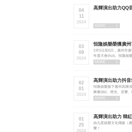
高輝演出助力QQ音
04
11
2024
MORE

恒隆娛樂榮獲廣州市廣告行
03
3月5日至6日，廣州市廣告
09
年度大會(huì)。恒
2024
MORE

高輝演出助力抖音城
02
恒隆娛樂旗下廣州高輝演出服務
01
舞臺(tái)、燈光、音
2024
盛宴！
MORE

高輝演出助力 韓紅
01
由九星娛樂文化傳媒（廣州
25
響！
2024