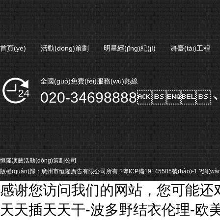
首頁(yè)
活動(dòng)策劃
明星經(jīng)紀(jì)
舞臺(tái)工程
全國(guó)免費(fèi)服務(wù)熱線
020-34698888、
恒隆演藝活動(dòng)策劃公司
版權(quán)歸：廣州市恒隆廣告有限公司所有 ?
粵ICP備19145505號(hào)-1
?
網(wǎ
感谢您访问我们的网站，您可能还
天天插天天干-波多野结衣伦理-欧美