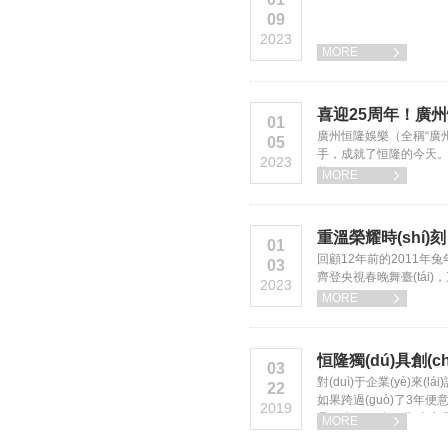
09
2023
MORE

喜迎25周年！廣州恒
01
廣州恒隆娛樂（全稱“廣州市
05
手，成就了恒隆的今天
2023
牌！
MORE

重溫榮耀時(shí)
01
回顧12年前的2011年兔年
03
齊登央視春晚舞臺(tái)
2023
目”。
MORE

恒隆獨(dú)具創(c
03
對(duì)于企業(yè)來(lá
22
如果跨過(guò)了3年便意味著
2019
是20年，30年，那肯定
MORE

(gè)鮮明主題，通過(guò