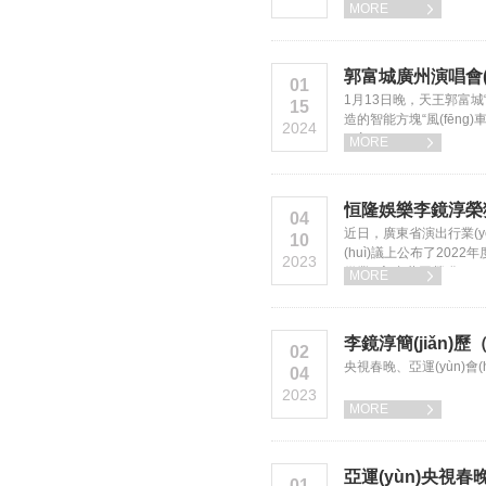
MORE

郭富城廣州演唱會(huì)
01
1月13日晚，天王郭富城“舞
15
造的智能方塊“風(fēng)車”舞
2024
(xiàn)。
MORE

恒隆娛樂李鏡淳榮獲網(
04
近日，廣東省演出行業(yè)
10
(huì)議上公布了2022年度網
2023
從業(yè)者共同榮獲2022年
MORE

李鏡淳簡(jiǎn)歷
02
央視春晚、亞運(yùn)會(
04
2023
MORE

亞運(yùn)央視春
01