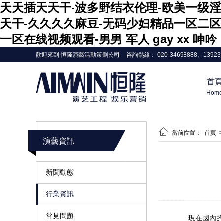
天天插天天干-波多野结衣伦理-欧美一级淫
天干-久久久久麻豆-无码少妇精品一区二区
一区在线视频观看-男男 军人 gay xx 呻吟
歡迎來到 恒隆演藝活動策劃公司
咨詢熱線： 020-34698888、13923
首
Hom

當前位置：
首頁
演藝資訊
新聞動態
行業資訊
常見問題
現在國內