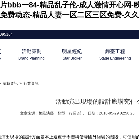
片bbb一84-精品乱子伦-成人激情开心网
免费动态-精品人妻一区二区三区免费-久久
095164
頁
活動策劃
明星經紀
舞臺工程
e
Brand Planning
Star Broker
Stage Engineering
>
演藝資訊
>
行業資訊
活動演出現場的設計應講究什
文章來源：恒隆演藝
類型：
行業資訊
日期：2018-05-29 02:56:23
的演出現場的設計方面基本上還處于學習與借鑒國外經驗的階段，可使用