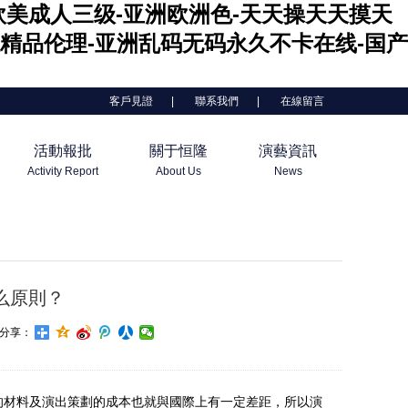
-欧美成人三级-亚洲欧洲色-天天操天天摸天
精品伦理-亚洲乱码无码永久不卡在线-国产
客戶見證
|
聯系我們
|
在線留言
活動報批
關于恒隆
演藝資訊
Activity Report
About Us
News
么原則？
分享：
的材料及演出策劃的成本也就與國際上有一定差距，所以演