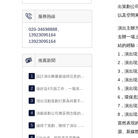
出策劃公
以及空間

服務熱線
演出主辦
020-34698888、
13923095164
去辦一場
13923095164
結的經驗
1，演出

推薦新聞
2，演出
3，演出
1
設計演出舞臺最值得注意的6個方面！
4，演出
5，演出
2
做好這4方面工作，一場演出策劃活動就成功了80%
6，環保
3
演出活動策劃行業為何要不斷完善
7，演出
4
演藝策劃公司應采用怎樣的反饋機制
8，演出
當然表現
5
做得了策劃，辦得了演出，你的強大演藝經紀公司
源、新媒
6
C位出道，明星還是需要擁有專屬的經紀人團隊！