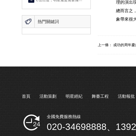
理的演出
總而言之
象帶來很

熱門關鍵詞
上一條：
成功的周年慶
首頁
活動策劃
明星經紀
舞臺工程
活動報批
全國免費服務熱線
020-34698888、1392