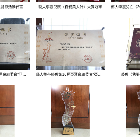
圣誕節活動代言
藝人李霞兒獲《百變美人計》大賽冠軍
藝人鄧雯心獲第16屆亞運會組委會“亞運歌手”稱號
藝人劉亭婷獲第16屆亞運會組委會“亞運歌手”稱號
榮獲《我要