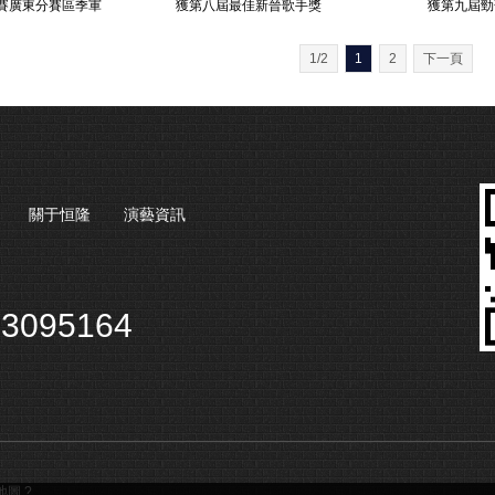
賽廣東分賽區季軍
獲第八屆最佳新晉歌手獎
獲第九屆勁
1/2
1
2
下一頁
關于恒隆
演藝資訊
3095164
地圖
?