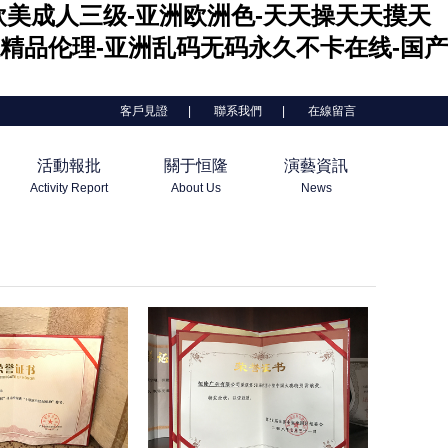
-欧美成人三级-亚洲欧洲色-天天操天天摸天
精品伦理-亚洲乱码无码永久不卡在线-国产
客戶見證
|
聯系我們
|
在線留言
活動報批
關于恒隆
演藝資訊
Activity Report
About Us
News