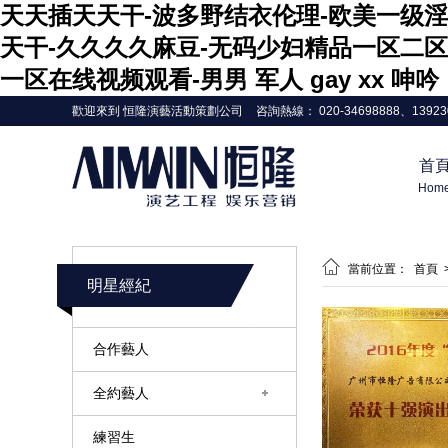
天天插天天干-波多野结衣伦理-欧美一级淫
天干-久久久久麻豆-无码少妇精品一区二区
一区在线视频观看-男男 军人 gay xx 呻吟
歡迎來到 恒隆演藝活動策劃公司
咨詢熱線： 020-34698888、13923
首
Hom

當前位置：
首頁
明星經紀
合作藝人
全約藝人
練習生