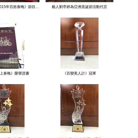
藝人李霞兒在《2015年百姓春晚》節目中榮獲優秀節目光榮稱號
藝人劉亭婷為亞洲圣誕節活動代言
上春晚》榮譽證書
《百變美人計》冠軍