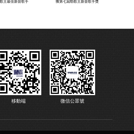
歌王最佳新晉歌手
獲第七屆勁歌王新晉歌手獎
移動端
微信公眾號