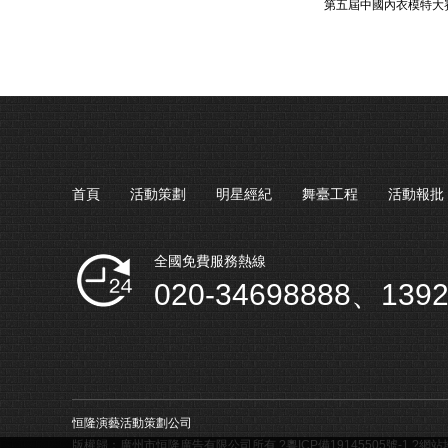
第五屆中國內衣模特大
首頁
活動策劃
明星經紀
舞臺工程
活動報批
全國免費服務熱線
020-34698888、1392
恒隆演藝活動策劃公司
版權歸：廣州市恒隆廣告有限公司所有 ?
粵ICP備19145505號-1
?
網站