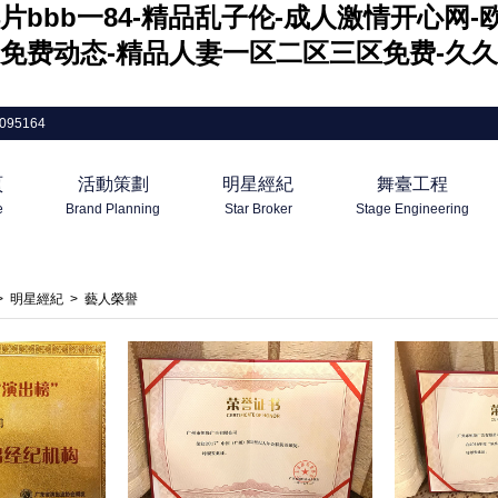
片bbb一84-精品乱子伦-成人激情开心网
免费动态-精品人妻一区二区三区免费-久久
095164
頁
活動策劃
明星經紀
舞臺工程
e
Brand Planning
Star Broker
Stage Engineering
>
明星經紀
>
藝人榮譽