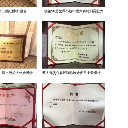
演出經紀機構”證書
獲第58屆世界小姐中國大賽特別貢獻獎
2017中國（廣州）演出經紀人年會獲特別貢獻獎
藝人鄧雯心春節聯歡晚會節目中榮獲特別節目獎三等獎