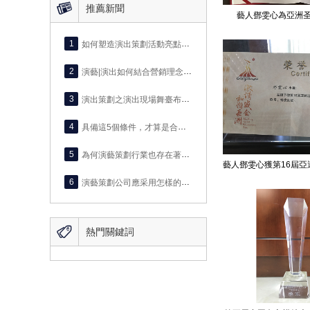

推薦新聞
藝人鄧雯心為亞洲
1
如何塑造演出策劃活動亮點？這有3個參考點！
2
演藝|演出如何結合營銷理念進行宣傳？這有5個關鍵知識點
3
演出策劃之演出現場舞臺布景制作的5大工序
4
具備這5個條件，才算是合適的慶典活動策劃公司
5
為何演藝策劃行業也存在著優勝劣汰
6
演藝策劃公司應采用怎樣的反饋機制

熱門關鍵詞