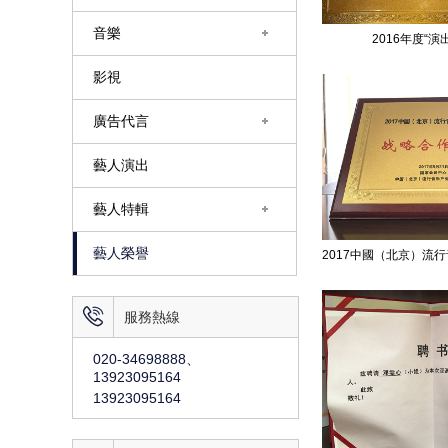
音樂
2016年度“演
影視
廣告代言
藝人演出
藝人特輯
藝人榮譽

服務熱線
020-34698888、
13923095164
13923095164