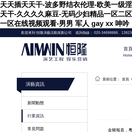
天天插天天干-波多野结衣伦理-欧美一级淫
天干-久久久久麻豆-无码少妇精品一区二区
一区在线视频观看-男男 军人 gay xx 呻吟
歡迎來到 恒隆演藝活動策劃公司
咨詢熱線： 020-34698888、13923
首
Hom

當前位置：
首頁
演藝資訊
新聞動態
行業資訊
常見問題
金豬報喜，