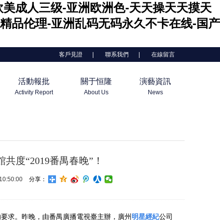
-欧美成人三级-亚洲欧洲色-天天操天天摸天
精品伦理-亚洲乱码无码永久不卡在线-国产
客戶見證
|
聯系我們
|
在線留言
活動報批
關于恒隆
演藝資訊
Activity Report
About Us
News
度“2019番禺春晚”！
0:50:00
分享：
的要求。昨晚，由番禺廣播電視臺主辦，廣州
明星經紀
公司