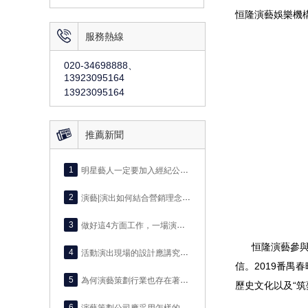
恒隆演藝娛樂機構

服務熱線
020-34698888、
13923095164
13923095164

推薦新聞
1
明星藝人一定要加入經紀公司嗎？
2
演藝|演出如何結合營銷理念進行宣傳？這有5個關鍵知識點
3
做好這4方面工作，一場演出策劃活動就成功了80%
恒隆演藝參與
4
活動演出現場的設計應講究什么原則？
信。2019番禺
5
為何演藝策劃行業也存在著優勝劣汰
歷史文化以及“
6
演藝策劃公司應采用怎樣的反饋機制