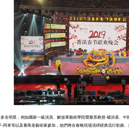
多名明星，例如國家一級演員、解放軍藝術學院聲樂系教授-楊洪基、中國
手-阿來等以及番禺老藝術家參加，他們將在春晚現場演繹經典流行歌曲