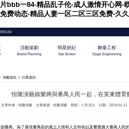
片bbb一84-精品乱子伦-成人激情开心网
免费动态-精品人妻一区二区三区免费-久久
095164
頁
活動策劃
明星經紀
舞臺工程
e
Brand Planning
Star Broker
Stage Engineering
>
演藝資訊
>
行業資訊
恒隆演藝娛樂將與番禺人民一起，在英東體育館共
文章作者：恒隆演藝
文章來源：恒隆演藝
類型：
行業資訊
日期：2019-01-11 1
粵韻番禺。為了展現番禺區的風土人情和人文特色以及響應廣大番禺人民