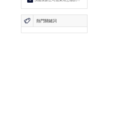

熱門關鍵詞